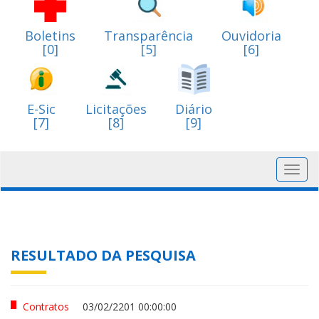
Boletins
Transparência
Ouvidoria
[0]
[5]
[6]
E-Sic
Licitações
Diário
[7]
[8]
[9]
Toggl
navig
RESULTADO DA PESQUISA
Contratos
03/02/2201 00:00:00