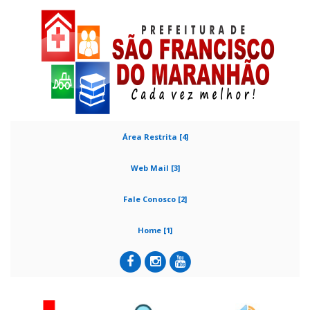
Área Restrita [4]
Web Mail [3]
Fale Conosco [2]
Home [1]