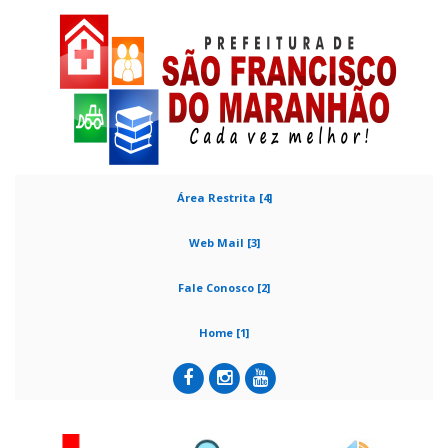
Área Restrita [4]
Web Mail [3]
Fale Conosco [2]
Home [1]