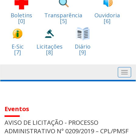
Boletins
Transparência
Ouvidoria
[0]
[5]
[6]
E-Sic
Licitações
Diário
[7]
[8]
[9]
Toggl
navig
Eventos
AVISO DE LICITAÇÃO - PROCESSO
ADMINISTRATIVO N° 0209/2019 – CPL/PMSF