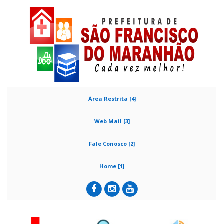
Área Restrita [4]
Web Mail [3]
Fale Conosco [2]
Home [1]