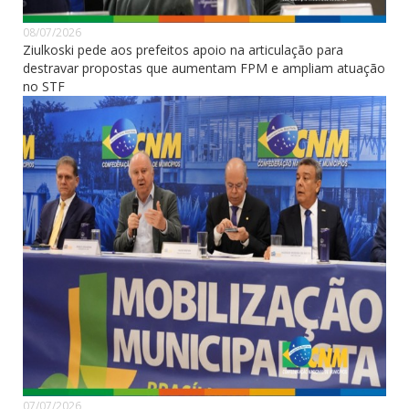
08/07/2026
Ziulkoski pede aos prefeitos apoio na articulação para
destravar propostas que aumentam FPM e ampliam atuação
no STF
07/07/2026