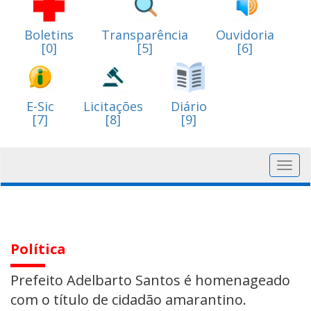
Boletins
Transparência
Ouvidoria
[0]
[5]
[6]
E-Sic
Licitações
Diário
[7]
[8]
[9]
Toggl
navig
Política
Prefeito Adelbarto Santos é homenageado
com o título de cidadão amarantino.