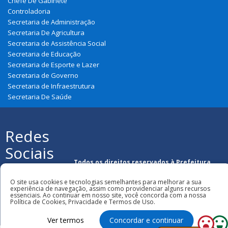
Chefe De Gabinete
Controladoria
Secretaria de Administração
Secretaria De Agricultura
Secretaria de Assistência Social
Secretaria de Educação
Secretaria de Esporte e Lazer
Secretaria de Governo
Secretaria de Infraestrutura
Secretaria De Saúde
Redes
Sociais
Todos os direitos reservados à Prefeitura
Municipal de São Francisco Do Maranhão
O site usa cookies e tecnologias semelhantes para melhorar a sua
experiência de navegação, assim como providenciar alguns recursos
essenciais. Ao continuar em nosso site, você concorda com a nossa
Política de Cookies, Privacidade e Termos de Uso.
Ver termos
Concordar e continuar