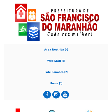
Área Restrita [4]
Web Mail [3]
Fale Conosco [2]
Home [1]