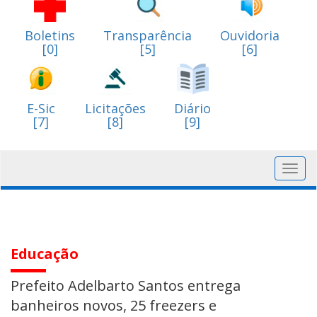
Boletins
Transparência
Ouvidoria
[0]
[5]
[6]
E-Sic
Licitações
Diário
[7]
[8]
[9]
Toggl
navig
Educação
Prefeito Adelbarto Santos entrega
banheiros novos, 25 freezers e