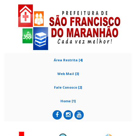
Área Restrita [4]
Web Mail [3]
Fale Conosco [2]
Home [1]