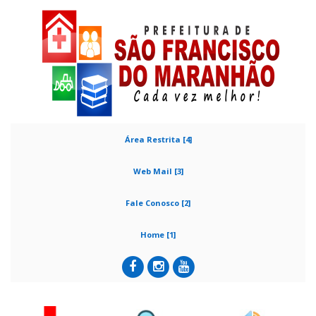
Área Restrita [4]
Web Mail [3]
Fale Conosco [2]
Home [1]