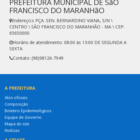
PREFEITURA MUNICIPAL DE SãO
FRANCISCO DO MARANHãO
Endereço:s PÇA. SEN. BERNARDINO VIANA, S/N \
CENTRO \ SÃO FRANCISCO DO MARANHÃO - MA \ CEP:
65650000
Horário de atendimento: 08:00 às 13:00 DE SEGUNDA A
SEXTA
Contato: (98)98126-7949
A PREFEITURA
Atos oficiais
Composição
Boletins Epidemiológicos
Equipe de Governo
Mapa do site
Notícias
A CIDADE