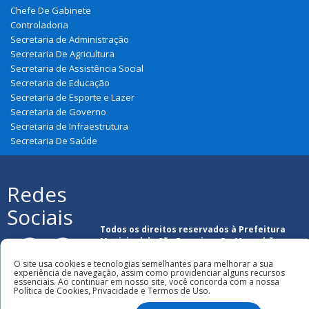
Chefe De Gabinete
Controladoria
Secretaria de Administração
Secretaria De Agricultura
Secretaria de Assistência Social
Secretaria de Educação
Secretaria de Esporte e Lazer
Secretaria de Governo
Secretaria de Infraestrutura
Secretaria De Saúde
Redes
Sociais
Todos os direitos reservados à Prefeitura
Municipal de São Francisco Do Maranhão
O site usa cookies e tecnologias semelhantes para melhorar a sua
experiência de navegação, assim como providenciar alguns recursos
essenciais. Ao continuar em nosso site, você concorda com a nossa
Política de Cookies, Privacidade e Termos de Uso.