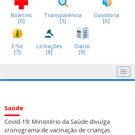
Boletins
Transparência
Ouvidoria
[0]
[5]
[6]
E-Sic
Licitações
Diário
[7]
[8]
[9]
Toggl
navig
Saúde
Covid-19: Ministério da Saúde divulga
cronograma de vacinação de crianças