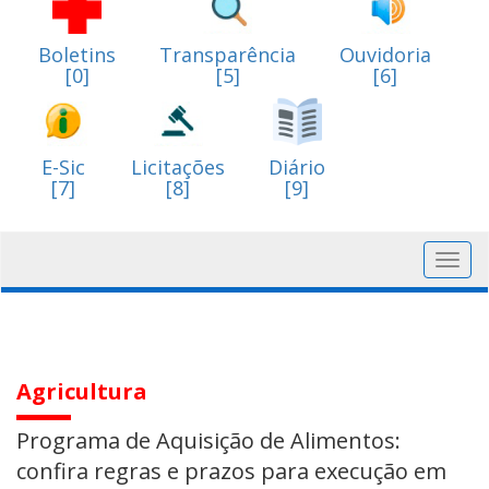
Boletins
Transparência
Ouvidoria
[0]
[5]
[6]
E-Sic
Licitações
Diário
[7]
[8]
[9]
Toggl
navig
Agricultura
Programa de Aquisição de Alimentos:
confira regras e prazos para execução em