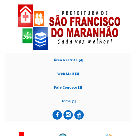
Área Restrita [4]
Web Mail [3]
Fale Conosco [2]
Home [1]