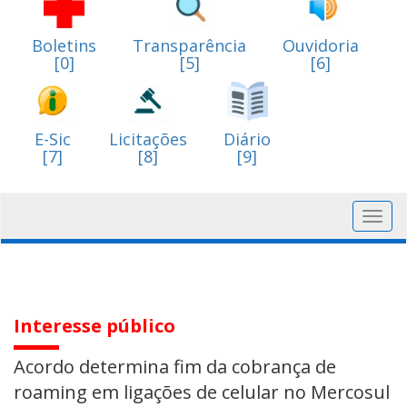
Boletins
Transparência
Ouvidoria
[0]
[5]
[6]
E-Sic
Licitações
Diário
[7]
[8]
[9]
Toggl
navig
Interesse público
Acordo determina fim da cobrança de
roaming em ligações de celular no Mercosul