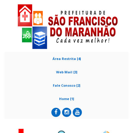
Área Restrita [4]
Web Mail [3]
Fale Conosco [2]
Home [1]