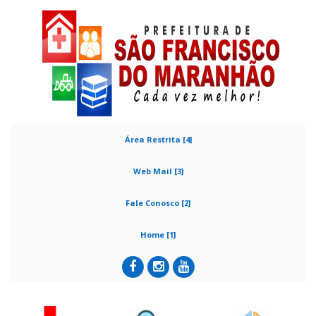
Área Restrita [4]
Web Mail [3]
Fale Conosco [2]
Home [1]