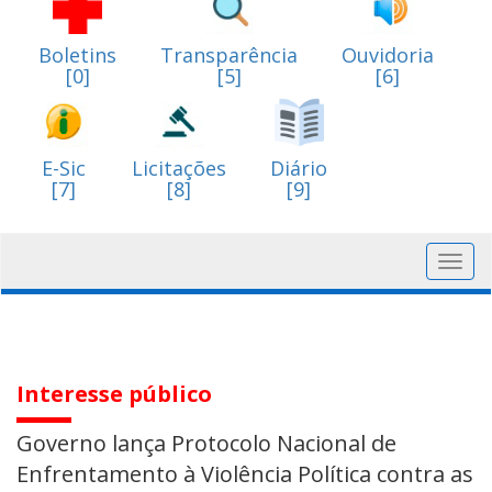
Boletins
Transparência
Ouvidoria
[0]
[5]
[6]
E-Sic
Licitações
Diário
[7]
[8]
[9]
Toggl
navig
Interesse público
Governo lança Protocolo Nacional de
Enfrentamento à Violência Política contra as