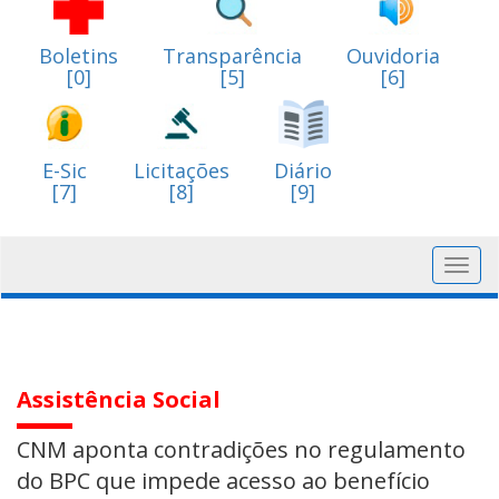
Boletins
Transparência
Ouvidoria
[0]
[5]
[6]
E-Sic
Licitações
Diário
[7]
[8]
[9]
Toggl
navig
Assistência Social
CNM aponta contradições no regulamento
do BPC que impede acesso ao benefício