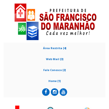
Área Restrita [4]
Web Mail [3]
Fale Conosco [2]
Home [1]