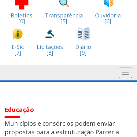
Boletins
Transparência
Ouvidoria
[0]
[5]
[6]
E-Sic
Licitações
Diário
[7]
[8]
[9]
Toggl
navig
Educação
Municípios e consórcios podem enviar
propostas para a estruturação Parceria