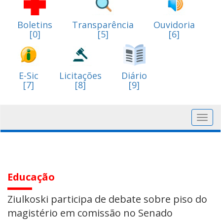
Boletins
Transparência
Ouvidoria
[0]
[5]
[6]
E-Sic
Licitações
Diário
[7]
[8]
[9]
Toggl
navig
Educação
Ziulkoski participa de debate sobre piso do
magistério em comissão no Senado