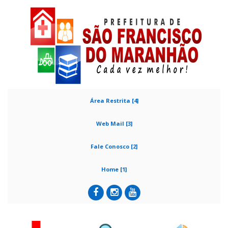
Área Restrita [4]
Web Mail [3]
Fale Conosco [2]
Home [1]