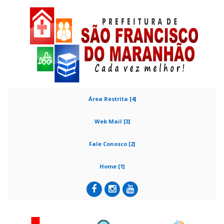
Área Restrita [4]
Web Mail [3]
Fale Conosco [2]
Home [1]