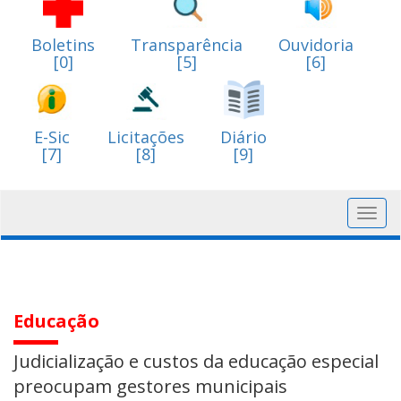
Boletins
Transparência
Ouvidoria
[0]
[5]
[6]
E-Sic
Licitações
Diário
[7]
[8]
[9]
Toggl
navig
Educação
Judicialização e custos da educação especial
preocupam gestores municipais