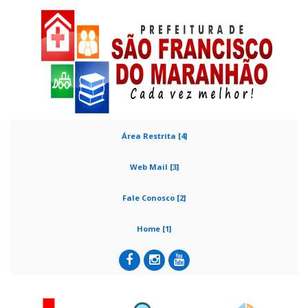
Área Restrita [4]
Web Mail [3]
Fale Conosco [2]
Home [1]