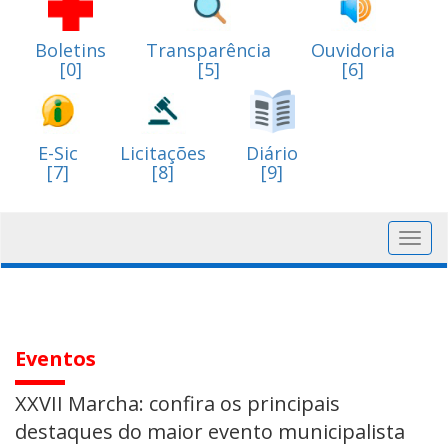
Boletins
Transparência
Ouvidoria
[0]
[5]
[6]
E-Sic
Licitações
Diário
[7]
[8]
[9]
Toggl
navig
Eventos
XXVII Marcha: confira os principais
destaques do maior evento municipalista