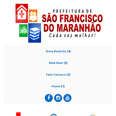
Área Restrita [4]
Web Mail [3]
Fale Conosco [2]
Home [1]