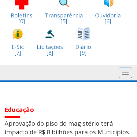
Boletins
Transparência
Ouvidoria
[0]
[5]
[6]
E-Sic
Licitações
Diário
[7]
[8]
[9]
Toggl
navig
Educação
Aprovação do piso do magistério terá
impacto de R$ 8 bilhões para os Municípios