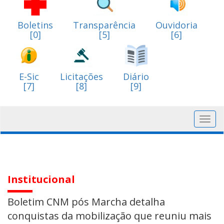
Boletins
Transparência
Ouvidoria
[0]
[5]
[6]
E-Sic
Licitações
Diário
[7]
[8]
[9]
Toggl
navig
Institucional
Boletim CNM pós Marcha detalha
conquistas da mobilização que reuniu mais