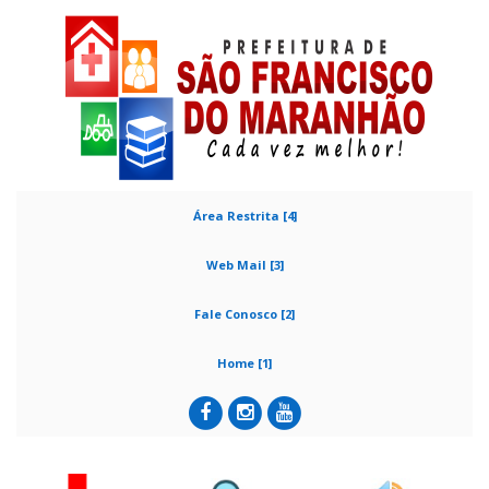
Área Restrita [4]
Web Mail [3]
Fale Conosco [2]
Home [1]