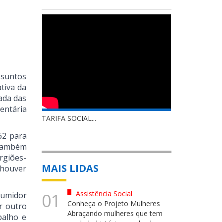
ssuntos
tiva da
ada das
entária
TARIFA SOCIAL...
62 para
ambém
rgiões-
MAIS LIDAS
 houver
Assistência Social
01
sumidor
Conheça o Projeto Mulheres
r outro
Abraçando mulheres que tem
balho e