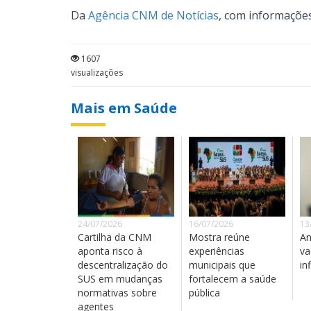
Da
Agência CNM de Notícias
, com informaçõe
1607
visualizações
Mais em Saúde
24/07/2026
16/07/2026
13
Cartilha da CNM
Mostra reúne
An
aponta risco à
experiências
va
descentralização do
municipais que
in
SUS em mudanças
fortalecem a saúde
normativas sobre
pública
agentes