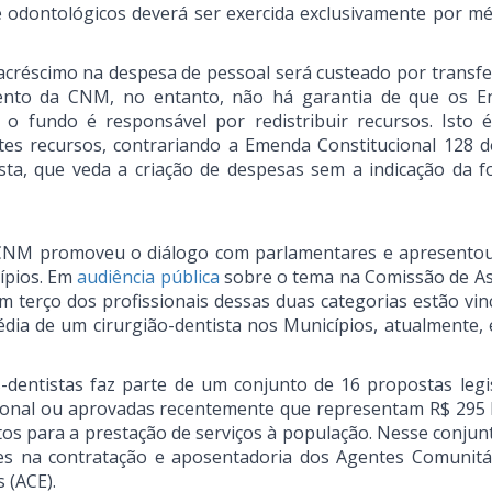
e odontológicos deverá ser exercida exclusivamente por mé
acréscimo na despesa de pessoal será custeado por transfe
nto da CNM, no entanto, não há garantia de que os E
 fundo é responsável por redistribuir recursos. Isto é
tes recursos, contrariando a Emenda Constitucional 128 d
sta, que veda a criação de despesas sem a indicação da f
a CNM promoveu o diálogo com parlamentares e apresento
ípios. Em
audiência pública
sobre o tema na Comissão de A
 terço dos profissionais dessas duas categorias estão vin
dia de um cirurgião-dentista nos Municípios, atualmente, 
-dentistas faz parte de um conjunto de 16 propostas legis
onal ou aprovadas recentemente que representam R$ 295 
tos para a prestação de serviços à população. Nesse conjun
ões na contratação e aposentadoria dos Agentes Comunitá
 (ACE).