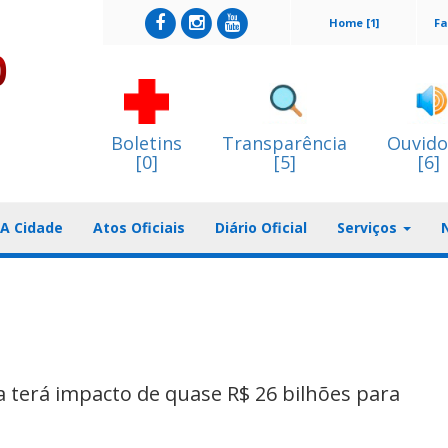
Home [1]
Fa
Boletins
Transparência
Ouvido
[0]
[5]
[6]
A Cidade
Atos Oficiais
Diário Oficial
Serviços
a terá impacto de quase R$ 26 bilhões para