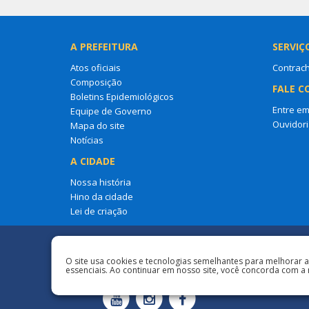
A PREFEITURA
SERVIÇ
Atos oficiais
Contrac
Composição
FALE C
Boletins Epidemiológicos
Entre em
Equipe de Governo
Ouvidori
Mapa do site
Notícias
A CIDADE
Nossa história
Hino da cidade
Lei de criação
Redes Sociais
O site usa cookies e tecnologias semelhantes para melhorar 
essenciais. Ao continuar em nosso site, você concorda com a 