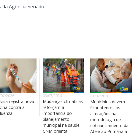
s da Agência Senado
/07/2026
09/07/2026
01/07/2026
visa registra nova
Mudanças climáticas
Municípios devem
cina contra a
reforçam a
ficar atentos às
fluenza
importância do
alterações na
planejamento
metodologia de
municipal na saúde;
cofinanciamento da
CNM orienta
Atenção Primária à