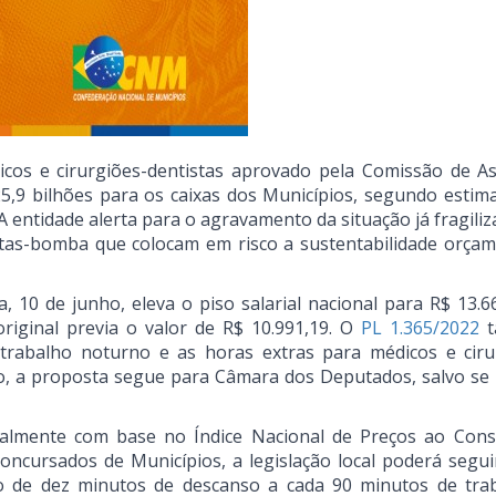
icos e cirurgiões-dentistas aprovado pela Comissão de A
5,9 bilhões para os caixas dos Municípios, segundo estima
 entidade alerta para o agravamento da situação já fragiliz
utas-bomba que colocam em risco a sustentabilidade orçam
, 10 de junho, eleva o piso salarial nacional para R$ 13.6
riginal previa o valor de R$ 10.991,19. O
PL 1.365/2022
t
rabalho noturno e as horas extras para médicos e ciru
ivo, a proposta segue para Câmara dos Deputados, salvo se
ualmente com base no Índice Nacional de Preços ao Con
oncursados de Municípios, a legislação local poderá segui
lo de dez minutos de descanso a cada 90 minutos de tra