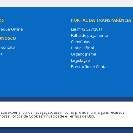
OS
PORTAL DA TRANSPARÊNCIA
heque Online
Lei nº 12.527/2011
Folha de pagamento
ONOSCO
Convênios
 contato
Diário Oficial
a
Organograma
Legislação
Prestação de Contas
a sua experiência de navegação, assim como providenciar alguns recursos
nossa Política de Cookies, Privacidade e Termos de Uso.
Todos os direitos reservados à Prefeit