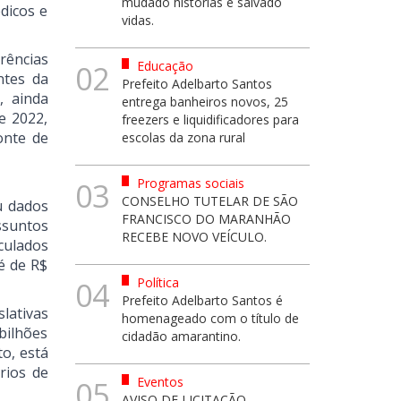
mudado histórias e salvado
dicos e
vidas.
rências
Educação
02
ntes da
Prefeito Adelbarto Santos
, ainda
entrega banheiros novos, 25
e 2022,
freezers e liquidificadores para
onte de
escolas da zona rural
Programas sociais
03
CONSELHO TUTELAR DE SÃO
u dados
FRANCISCO DO MARANHÃO
ssuntos
RECEBE NOVO VEÍCULO.
culados
é de R$
Política
04
Prefeito Adelbarto Santos é
lativas
homenageado com o título de
bilhões
cidadão amarantino.
to, está
rios de
Eventos
05
AVISO DE LICITAÇÃO -