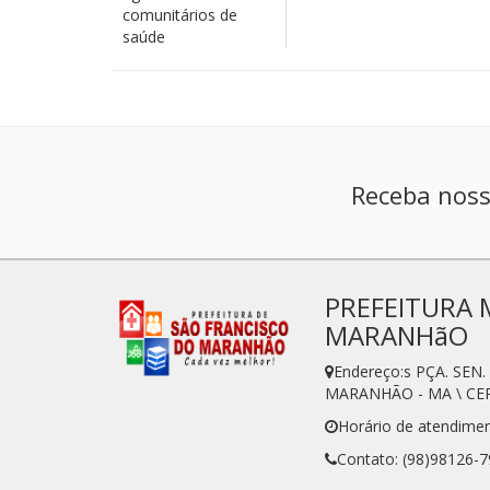
comunitários de
saúde
Receba noss
PREFEITURA 
MARANHãO
Endereço:s PÇA. SE
MARANHÃO - MA \ CEP
Horário de atendime
Contato: (98)98126-