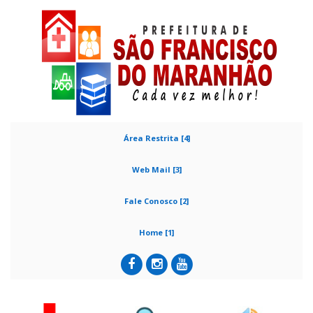
Área Restrita [4]
Web Mail [3]
Fale Conosco [2]
Home [1]