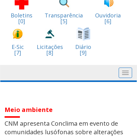
Boletins
Transparência
Ouvidoria
[0]
[5]
[6]
E-Sic
Licitações
Diário
[7]
[8]
[9]
Toggl
navig
Meio ambiente
CNM apresenta Conclima em evento de
comunidades lusófonas sobre alterações