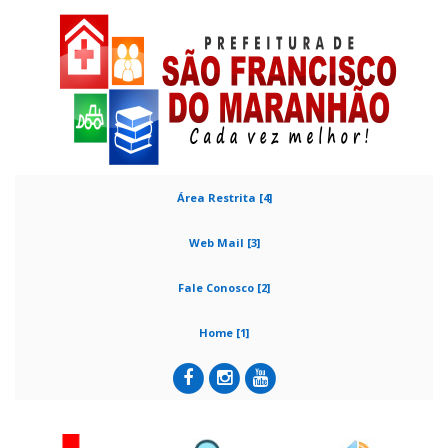
Área Restrita [4]
Web Mail [3]
Fale Conosco [2]
Home [1]