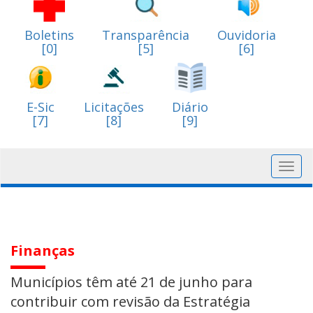
Boletins
Transparência
Ouvidoria
[0]
[5]
[6]
E-Sic
Licitações
Diário
[7]
[8]
[9]
Toggl
navig
Finanças
Municípios têm até 21 de junho para
contribuir com revisão da Estratégia