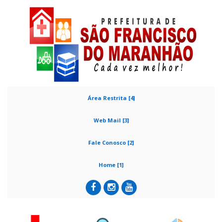
Área Restrita [4]
Web Mail [3]
Fale Conosco [2]
Home [1]