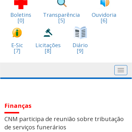
Boletins
Transparência
Ouvidoria
[0]
[5]
[6]
E-Sic
Licitações
Diário
[7]
[8]
[9]
Toggl
navig
Finanças
CNM participa de reunião sobre tributação
de serviços funerários