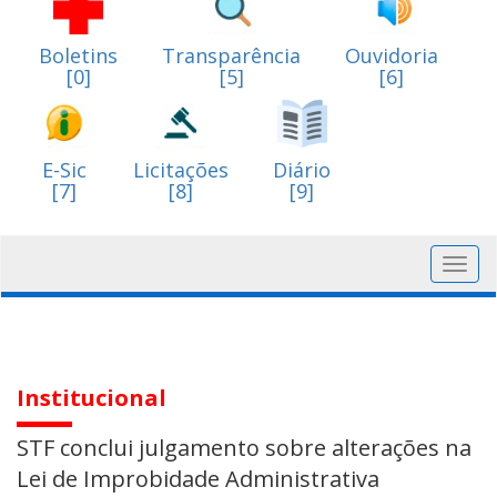
Boletins
Transparência
Ouvidoria
[0]
[5]
[6]
E-Sic
Licitações
Diário
[7]
[8]
[9]
Toggl
navig
Institucional
STF conclui julgamento sobre alterações na
Lei de Improbidade Administrativa