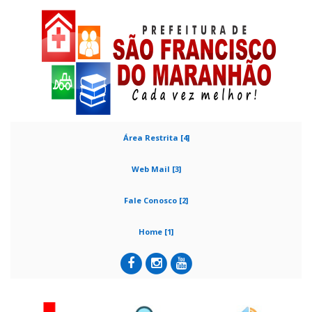
Área Restrita [4]
Web Mail [3]
Fale Conosco [2]
Home [1]