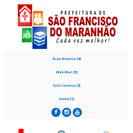
Área Restrita [4]
Web Mail [3]
Fale Conosco [2]
Home [1]