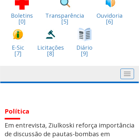
Boletins
Transparência
Ouvidoria
[0]
[5]
[6]
E-Sic
Licitações
Diário
[7]
[8]
[9]
Toggl
navig
Política
Em entrevista, Ziulkoski reforça importância
de discussão de pautas-bombas em