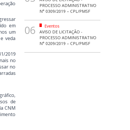
beração
PROCESSO ADMINISTRATIVO
N° 0309/2019 – CPL/PMSF
gressar
uído em
Eventos
06
enos um
AVISO DE LICITAÇÃO -
PROCESSO ADMINISTRATIVO
 e veda
N° 0209/2019 – CPL/PMSF
31/2019
nais no
ssar no
arradas
ráfico,
isos de
 da CNM
vimento