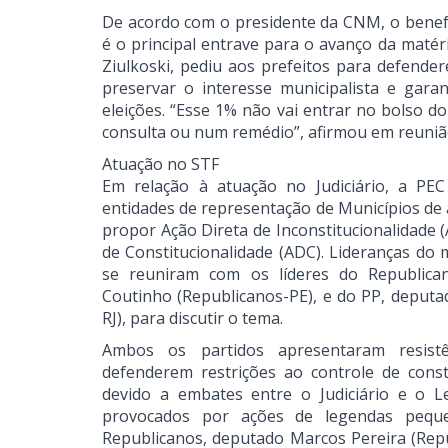
De acordo com o presidente da CNM, o benefíc
é o principal entrave para o avanço da matér
Ziulkoski, pediu aos prefeitos para defende
preservar o interesse municipalista e gar
eleições. “Esse 1% não vai entrar no bolso do
consulta ou num remédio”, afirmou em reunião
Atuação no STF
Em relação à atuação no Judiciário, a PE
entidades de representação de Municípios de
propor Ação Direta de Inconstitucionalidade (
de Constitucionalidade (ADC). Lideranças do
se reuniram com os líderes do Republica
Coutinho (Republicanos-PE), e do PP, deputa
RJ), para discutir o tema.
Ambos os partidos apresentaram resist
defenderem restrições ao controle de const
devido a embates entre o Judiciário e o Le
provocados por ações de legendas peque
Republicanos, deputado Marcos Pereira (Repu