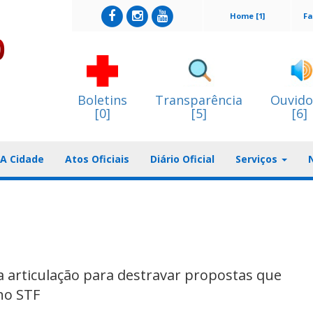
Home [1]
Fa
Boletins
Transparência
Ouvido
[0]
[5]
[6]
A Cidade
Atos Oficiais
Diário Oficial
Serviços
a articulação para destravar propostas que
no STF