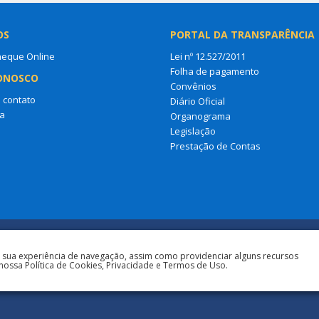
OS
PORTAL DA TRANSPARÊNCIA
heque Online
Lei nº 12.527/2011
Folha de pagamento
ONOSCO
Convênios
 contato
Diário Oficial
a
Organograma
Legislação
Prestação de Contas
a sua experiência de navegação, assim como providenciar alguns recursos
nossa Política de Cookies, Privacidade e Termos de Uso.
Todos os direitos reservados à Prefeit