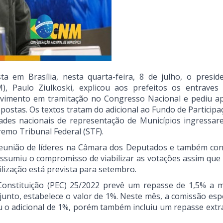
a em Brasília, nesta quarta-feira, 8 de julho, o presid
, Paulo Ziulkoski, explicou aos prefeitos os entraves
ovimento em tramitação no Congresso Nacional e pediu a
postas. Os textos tratam do adicional ao Fundo de Participa
ades nacionais de representação de Municípios ingressa
remo Tribunal Federal (STF).
da reunião de líderes na Câmara dos Deputados e também co
ssumiu o compromisso de viabilizar as votações assim que
lização está prevista para setembro.
onstituição (PEC) 25/2022 prevê um repasse de 1,5% a 
junto, estabelece o valor de 1%. Neste mês, a comissão espe
o adicional de 1%, porém também incluiu um repasse extr