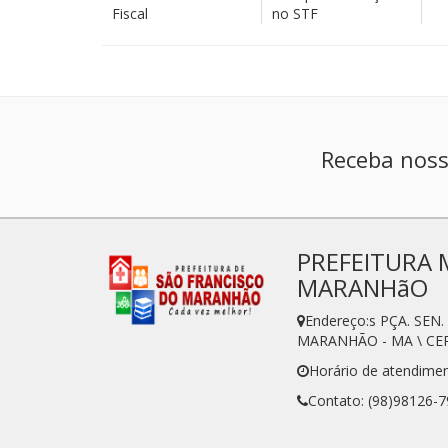
Fiscal
no STF
Receba noss
PREFEITURA 
MARANHãO
Endereço:s PÇA. SE
MARANHÃO - MA \ CEP
Horário de atendime
Contato: (98)98126-