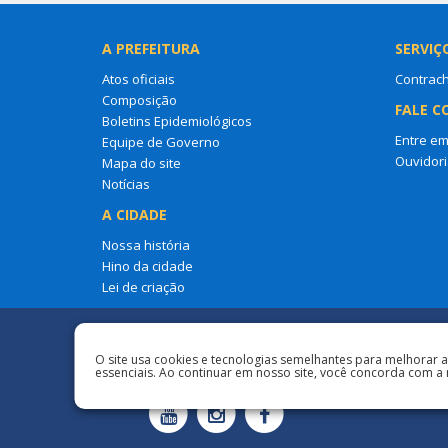
A PREFEITURA
SERVIÇ
Atos oficiais
Contrac
Composição
FALE C
Boletins Epidemiológicos
Entre em
Equipe de Governo
Ouvidori
Mapa do site
Notícias
A CIDADE
Nossa história
Hino da cidade
Lei de criação
Redes Sociais
O site usa cookies e tecnologias semelhantes para melhorar 
essenciais. Ao continuar em nosso site, você concorda com a 