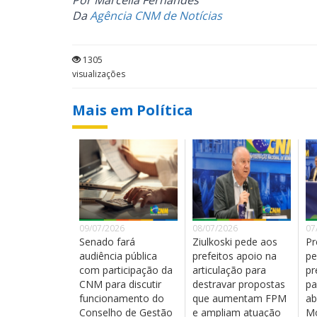
Por Marcella Fernandes
Da
Agência CNM de Notícias
1305
visualizações
Mais em Política
09/07/2026
08/07/2026
07
Senado fará
Ziulkoski pede aos
Pr
audiência pública
prefeitos apoio na
pe
com participação da
articulação para
pr
CNM para discutir
destravar propostas
pa
funcionamento do
que aumentam FPM
ab
Conselho de Gestão
e ampliam atuação
Mo