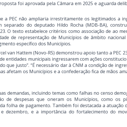
proposta foi aprovada pela Câmara em 2025 e aguarda deli
e a PEC não ampliaria irrestritamente os legitimados a in
m separado do deputado Hildo Rocha (MDB-BA), constr
23. O texto estabelece critérios como associação de ao m
tidade de representação de Municípios de âmbito nacional
mento específico dos Municípios.
cel van Hattem (Novo-RS) demonstrou apoio tanto a PEC 2
 de entidades municipais ingressarem com ações constitucio
 do que justo”. “É necessário dar à CNM a condição de ingre
as afetam os Municípios e a confederação fica de mãos am
.
uas demandas, incluindo temas como falhas no censo demog
ão de despesas que oneram os Municípios, como os p
ão da folha de pagamento. Também foi destacada a atuação
 e dezembro, e a importância do fortalecimento do mo