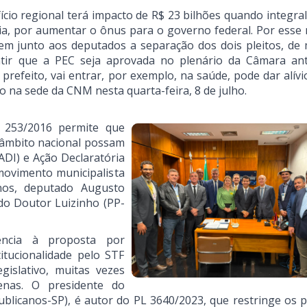
io regional terá impacto de R$ 23 bilhões quando integral
ia, por aumentar o ônus para o governo federal. Por esse 
rem junto aos deputados a separação dos dois pleitos, de
antir que a PEC seja aprovada no plenário da Câmara an
 prefeito, vai entrar, por exemplo, na saúde, pode dar alí
 na sede da CNM nesta quarta-feira, 8 de julho.
C 253/2016 permite que
 âmbito nacional possam
ADI) e Ação Declaratória
 movimento municipalista
nos, deputado Augusto
do Doutor Luizinho (PP-
ência à proposta por
itucionalidade pelo STF
gislativo, muitas vezes
nas. O presidente do
blicanos-SP), é autor do PL 3640/2023, que restringe os p