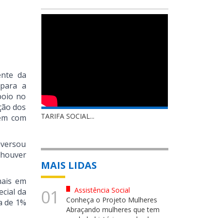
ente da
 para a
poio no
ção dos
TARIFA SOCIAL...
rem com
nversou
 houver
MAIS LIDAS
mais em
Assistência Social
01
cial da
Conheça o Projeto Mulheres
a de 1%
Abraçando mulheres que tem