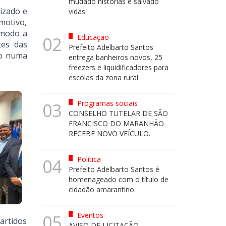
mudado histórias e salvado
izado e
vidas.
motivo,
 modo a
Educação
02
tes das
Prefeito Adelbarto Santos
vio numa
entrega banheiros novos, 25
freezers e liquidificadores para
escolas da zona rural
Programas sociais
03
CONSELHO TUTELAR DE SÃO
FRANCISCO DO MARANHÃO
RECEBE NOVO VEÍCULO.
Política
04
Prefeito Adelbarto Santos é
homenageado com o título de
cidadão amarantino.
Eventos
05
artidos
AVISO DE LICITAÇÃO -