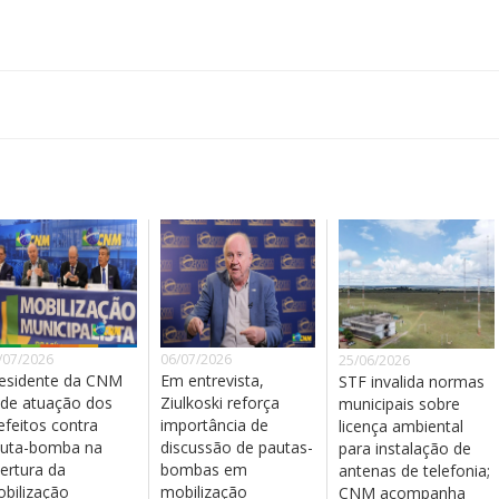
/07/2026
06/07/2026
25/06/2026
esidente da CNM
Em entrevista,
STF invalida normas
de atuação dos
Ziulkoski reforça
municipais sobre
efeitos contra
importância de
licença ambiental
uta-bomba na
discussão de pautas-
para instalação de
ertura da
bombas em
antenas de telefonia;
bilização
mobilização
CNM acompanha