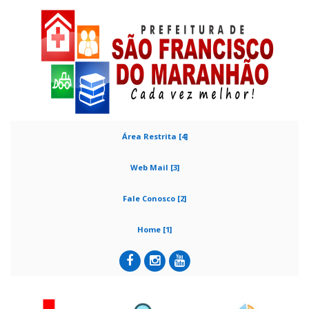
Área Restrita [4]
Web Mail [3]
Fale Conosco [2]
Home [1]