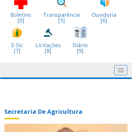
Boletins
Transparência
Ouvidoria
[0]
[5]
[6]
E-Sic
Licitações
Diário
[7]
[8]
[9]
Toggl
navig
Secretaria De Agricultura