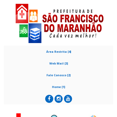
Área Restrita [4]
Web Mail [3]
Fale Conosco [2]
Home [1]