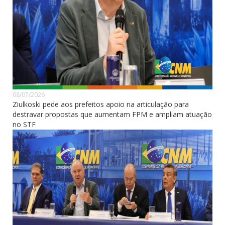
08/07/2026
Ziulkoski pede aos prefeitos apoio na articulação para
destravar propostas que aumentam FPM e ampliam atuação
no STF