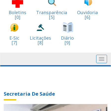
Boletins
Transparência
Ouvidoria
[0]
[5]
[6]
E-Sic
Licitações
Diário
[7]
[8]
[9]
Toggl
navig
Secretaria De Saúde