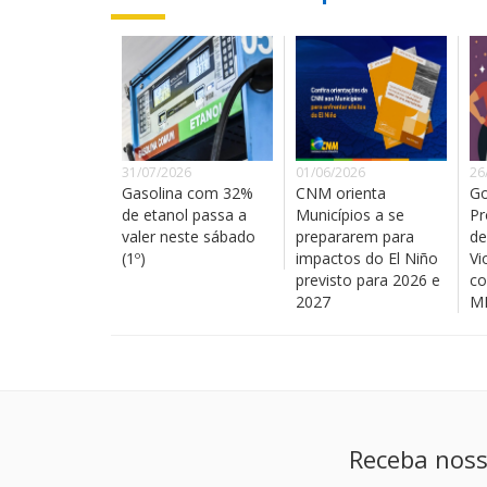
31/07/2026
01/06/2026
26
Gasolina com 32%
CNM orienta
Go
de etanol passa a
Municípios a se
Pr
valer neste sábado
prepararem para
de
(1º)
impactos do El Niño
Vi
previsto para 2026 e
co
2027
MM
Receba noss