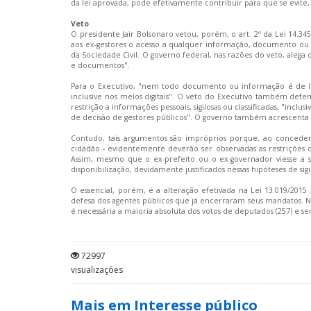
da lei aprovada, pode efetivamente contribuir para que se evite,
Veto
O presidente Jair Bolsonaro vetou, porém, o art. 2º da Lei 14.3
aos ex-gestores o acesso a qualquer informação, documento o
da Sociedade Civil. O governo federal, nas razões do veto, alega
e documentos".
Para o Executivo, "nem todo documento ou
informação
é de l
inclusive nos meios digitais". O veto do Executivo também defen
restrição a informações pessoais, sigilosas ou classificadas, "inc
de decisão de gestores públicos". O governo também acrescenta 
Contudo, tais argumentos são impróprios porque, ao conceder
cidadão - evidentemente deverão ser observadas as restrições de 
Assim, mesmo que o ex-prefeito ou o ex-governador viesse a so
disponibilização, devidamente justificados nessas hipóteses de sigi
O essencial, porém, é a alteração efetivada na Lei 13.019/2015 
defesa dos agentes públicos que já encerraram seus mandatos. 
é necessária a maioria absoluta dos votos de deputados (257) e 
72997
visualizações
Mais em Interesse público