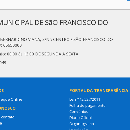
MUNICIPAL DE SãO FRANCISCO DO
N. BERNARDINO VIANA, S/N \ CENTRO \ SÃO FRANCISCO DO
: 65650000
nto: 08:00 às 13:00 DE SEGUNDA A SEXTA
7949
OS
PORTAL DA TRANSPARÊNCIA
heque Online
Lei nº 12.527/2011
Folha de pagamento
ONOSCO
Convênios
 contato
Diário Oficial
a
Organograma
Legislação