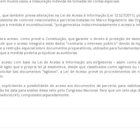
 em muitos casos, a instauração indevida de tomadas de contas especiais.
45, que também previa alterações na Lei de Acesso à Informação (Lei 12.527/2011), p
u
sistema
de controle relacionados a parcerias tratadas no Marco Regulatório das Or
 que a medida é inconstitucional, "pois generaliza indiscriminadamente o acesso a i
ivre acesso, como prevê a Constituição, que garante o direito à proteção de dados
de que o acesso integral a estes dados "contraria o interesse público" devido às hi
lusive a restrição especial sobre documentos preparatórios, utilizados para fundament
que a medida poderia prejudicar as auditorias.
 acesso com base na Lei de Acesso à Informação aos ex?gestores – assim como 
sigilo que a própria lei já estabelece, desde que classificados como sigilosos ou r
licitar tais documentos "sigilosos", a Lei de Acesso prevê os procedimentos de n
lo.
, explicitando a possibilidade de acesso aos documentos da parceria, para viabiliz
Não há data para
análise
desse veto pelo Congresso Nacional. Para que um veto seja 
senadores (41), computados separadamente.