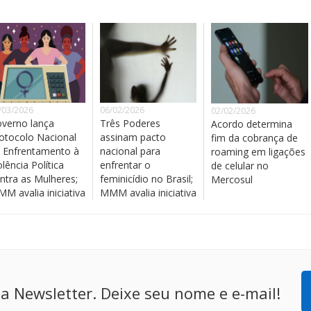
/03/2026
06/02/2026
02/02/2026
verno lança
Três Poderes
Acordo determina
otocolo Nacional
assinam pacto
fim da cobrança de
 Enfrentamento à
nacional para
roaming em ligações
olência Política
enfrentar o
de celular no
ntra as Mulheres;
feminicídio no Brasil;
Mercosul
M avalia iniciativa
MMM avalia iniciativa
a Newsletter. Deixe seu nome e e-mail!