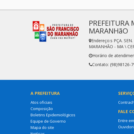
PREFEITURA 
MARANHãO
Endereço:s PÇA. SE
MARANHÃO - MA \ CEP
Horário de atendime
Contato: (98)98126-
A PREFEITURA
SERVIÇ
Atos oficiais
Contrac
Composição
FALE C
Boletins Epidemiológicos
Entre em
Equipe de Governo
Ouvidori
Mapa do site
Notícias