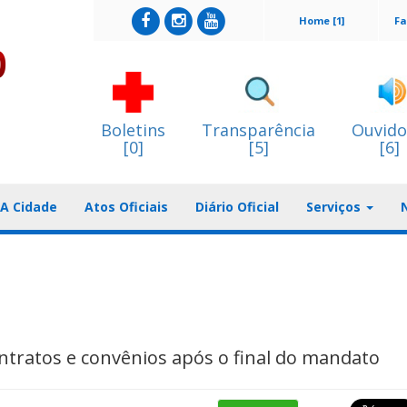
Home [1]
Fa
Boletins
Transparência
Ouvido
[0]
[5]
[6]
A Cidade
Atos Oficiais
Diário Oficial
Serviços
ontratos e convênios após o final do mandato