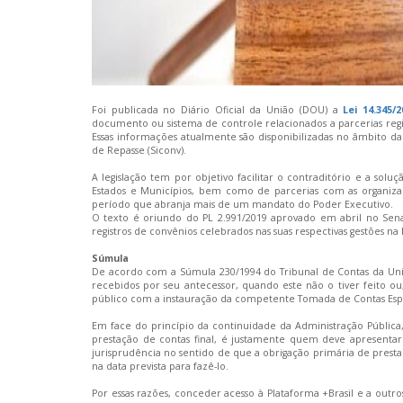
Foi publicada no Diário Oficial da União (DOU) a
Lei 14.345/2
documento ou
sistema
de controle relacionados a parcerias reg
Essas informações atualmente são disponibilizadas no âmbito da
de Repasse (Siconv).
A legislação tem por objetivo facilitar o contraditório e a sol
Estados e Municípios, bem como de parcerias com as organiza
período que abranja mais de um mandato do Poder Executivo.
O texto é oriundo do PL 2.991/2019 aprovado em abril no Senad
registros de convênios celebrados nas suas respectivas gestões na 
Súmula
De acordo com a Súmula 230/1994 do Tribunal de Contas da União
recebidos por seu antecessor, quando este não o tiver feito ou
público com a instauração da competente Tomada de Contas Espe
Em face do princípio da continuidade da Administração Pública,
prestação de contas final, é justamente quem deve apresentar
jurisprudência no sentido de que a obrigação primária de prestar
na data prevista para fazê-lo.
Por essas razões, conceder acesso à Plataforma +Brasil e a outr