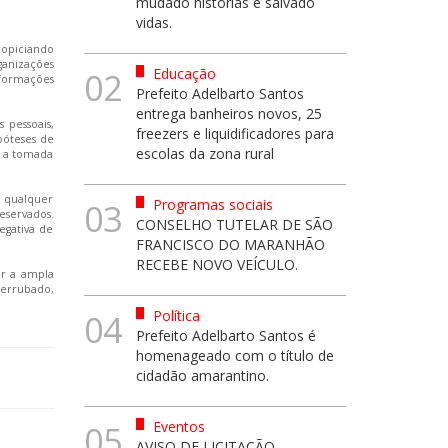
mudado histórias e salvado
vidas.
ropiciando
ganizações
Educação
02
nformações
Prefeito Adelbarto Santos
entrega banheiros novos, 25
 pessoais,
freezers e liquidificadores para
póteses de
escolas da zona rural
ar a tomada
a qualquer
Programas sociais
03
eservados.
CONSELHO TUTELAR DE SÃO
egativa de
FRANCISCO DO MARANHÃO
RECEBE NOVO VEÍCULO.
ar a ampla
derrubado,
Política
04
Prefeito Adelbarto Santos é
homenageado com o título de
cidadão amarantino.
Eventos
05
AVISO DE LICITAÇÃO -