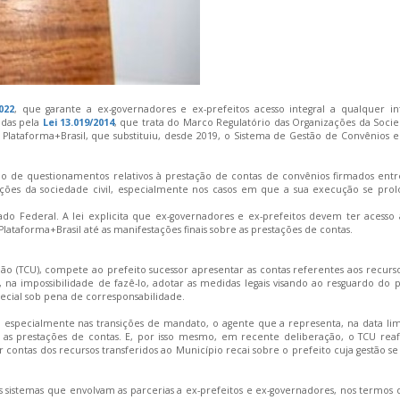
022
, que garante a ex-governadores e ex-prefeitos acesso integral a qualquer i
idas pela
Lei 13.019/2014
, que trata do Marco Regulatório das Organizações da Socied
 Plataforma+Brasil, que substituiu, desde 2019, o Sistema de Gestão de Convênios e
ução de questionamentos relativos à prestação de contas de convênios firmados entr
ções da sociedade civil, especialmente nos casos em que a sua execução se pro
o Federal. A lei explicita que ex-governadores e ex-prefeitos devem ter acesso 
Plataforma+Brasil até as manifestações finais sobre as prestações de contas.
 (TCU), compete ao prefeito sucessor apresentar as contas referentes aos recurso
, na impossibilidade de fazê-lo, adotar as medidas legais visando ao resguardo do 
cial sob pena de corresponsabilidade.
 especialmente nas transições de mandato, o agente que a representa, na data lim
 as prestações de contas. E, por isso mesmo, em recente deliberação, o TCU rea
 contas dos recursos transferidos ao Município recai sobre o prefeito cuja gestão s
os sistemas que envolvam as parcerias a ex-prefeitos e ex-governadores, nos termos