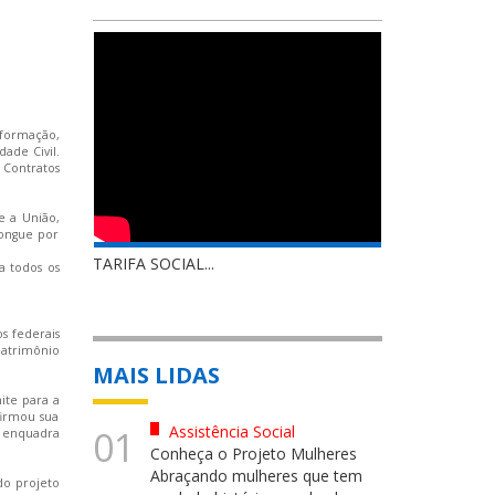
nformação,
ade Civil.
 Contratos
e a União,
longue por
TARIFA SOCIAL...
a todos os
s federais
patrimônio
MAIS LIDAS
ite para a
firmou sua
Assistência Social
01
e enquadra
Conheça o Projeto Mulheres
Abraçando mulheres que tem
 do
projeto